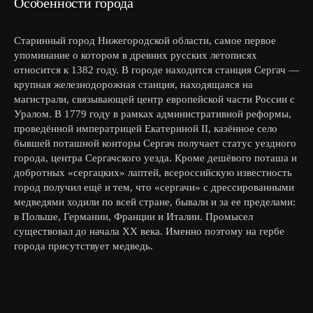
Особенности города
Старинный город Нижегородской области, самое первое
упоминание о котором в древних русских летописях
относится к 1382 году. В городе находится станция Сергач —
крупная железнодорожная станция, находящаяся на
магистрали, связывающей центр европейской части России с
Уралом. В 1779 году в рамках административной реформы,
проведённой императрицей Екатериной II, казённое село
бывшей поташной конторы Сергач получает статус уездного
города, центра Сергачского уезда. Кроме дешёвого поташа и
добротных «сергацких» лаптей, всероссийскую известность
город получил ещё и тем, что «сергачи» с дрессированными
медведями ходили по всей стране, бывали и за ее пределами:
в Польше, Германии, Франции и Италии. Промысел
существовал до начала XX века. Именно поэтому на гербе
города присутствует медведь.