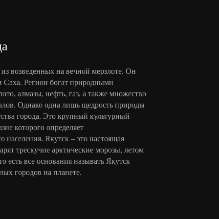
да
из возведенных на вечной мерзлоте. Он
и Саха. Регион богат природными
ото, алмазы, нефть, газ, а также множество
алов. Однако одна лишь щедрость природы
тства города. Это крупный культурный
азие которого определяет
о населения. Якутск – это настоящая
царят трескучие арктические морозы, летом
то есть все основания называть Якутск
ых городов на планете.