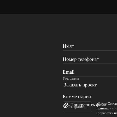
Имя*
Номер телефона*
Email
Тема заявки
Комментарии
Я даю
Согла
Прикрепить файл
Отправить
данных
в соо
обработки п