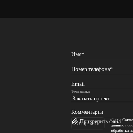
Имя*
Номер телефона*
Email
Тема заявки
Комментарии
Я даю
Согла
Прикрепить файл
Отправить
данных
в соо
обработки п