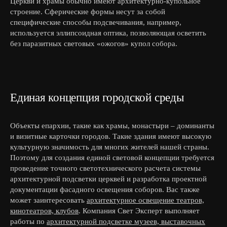
Церкви и храмы обычно имеют архитектурно-купольное
строение. Сферические формы несут за собой
специфические способы подсвечивания, например,
используется эллипсоидная оптика, позволяющая осветить
без паразитных световых «ожогов» купол собора.
Единая концепция городской среды
Объекты епархии, такие как храмы, монастыри – доминанты
и визитные карточки городов. Такие здания имеют высокую
культурную значимость для многих жителей нашей страны.
Поэтому для создания единой световой концепции требуется
проведение точного светотехнического расчета системы
архитектурной подсветки церквей и разработка проектной
документации фасадного освещения соборов. Вас также
может заинтересовать
архитектурное освещение театров,
кинотеатров, клубов
. Компания Свет Эксперт выполняет
работы по
архитектурной подсветке музеев, выставочных