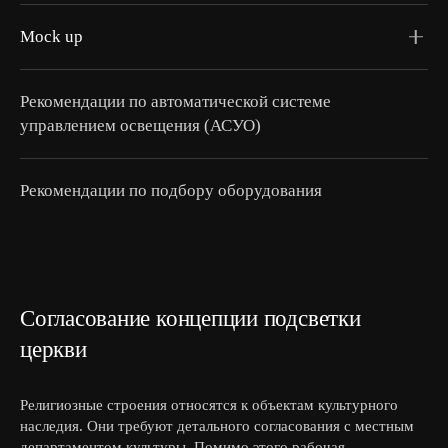
дизайном светильников.
Сделаем бюджетную оценку по количеству
осветительных приборов: рассчитаем количество
Mock up
светильников и затраты на оборудование и материалы.
Вы получите коммерческую оценку проекта исходя из
Организуем натурное моделирование на объекте (Mock
выбранного вами варианта освещения.
Up). Смоделируем на фасаде выбранный вариант
Рекомендации по автоматической системе
освещения для демонстрации.
управлением освещения (АСУО)
Рекомендации по подбору оборудования
Согласование концепции подсветки
церкви
Религиозные строения относятся к объектам культурного
наследия. Они требуют детального согласования с местным
департаментом культуры. Помимо этого рабочая