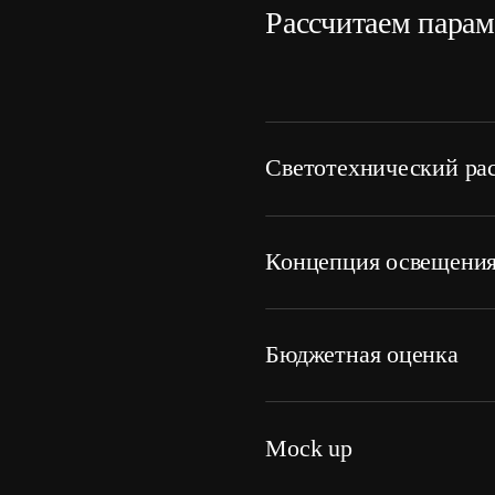
Рассчитаем парам
Светотехнический ра
Создадим альбом со светотех
специализированной програм
Концепция освещени
требуется для подтверждения 
предоставляемом КП.
Подберем вид освещения учи
окружающего пространства. 
Бюджетная оценка
исследованием, визуализацие
Сделаем бюджетную оценку п
рассчитаем количество светил
Mock up
материалы. Вы получите комм
выбранного вами варианта ос