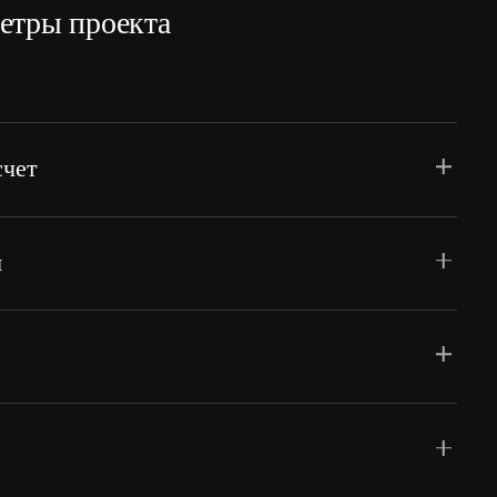
етры проекта
счет
ническим расчетом, который выполняется в
ме DiaLux EVO. Светотехнический расчет
я
типов и количества оборудования в
тывая особенности архитектуры и
Вы получите альбом с подробным
й и дизайном светильников.
о количеству осветительных приборов:
ьников и затраты на оборудование и
ерческую оценку проекта исходя из
вещения.