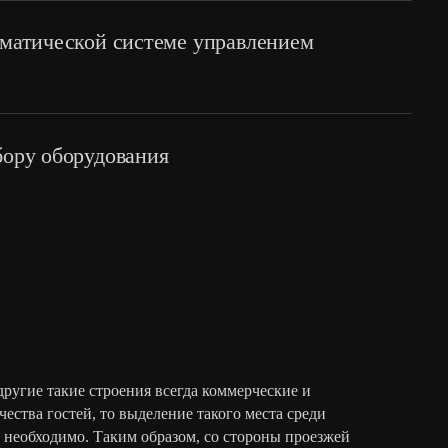
ование на объекте (Mock Up). Смоделируем
 освещения для демонстрации.
оматической системе управлением
бору оборудования
ругие такие строения всегда коммерческие и
ства гостей, то выделение такого места среди
необходимо. Таким образом, со стороны проезжей