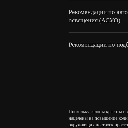
Организуем натурное моделир
на фасаде выбранный вариант
Рекомендации по авт
освещения (АСУО)
Рекомендации по под
Поскольку салоны красоты и д
нацелены на повышение количе
окружающих построек просто 