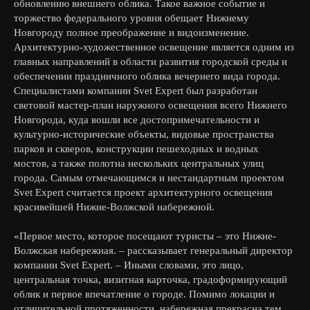
обновлению внешнего облика. Такое важное событие и
торжество федерального уровня обещает Нижнему
Новгороду полное преображение и видоизменение.
Архитектурно-художественное освещение является одним из
главных направлений в области развития городской среды и
обеспечении праздничного облика вечернего вида города.
Специалистами компании Svet Expert был разработан
световой мастер-план наружного освещения всего Нижнего
Новгорода, куда вошли все достопримечательности и
культурно-исторические объекты, видовые пространства
парков и скверов, конструкции пешеходных и водных
мостов, а также полотна нескольких центральных улиц
города. Самым отмечающимся и нестандартным проектом
Svet Expert считается проект архитектурного освещения
красивейшей Нижне-Волжской набережной.
«Первое место, которое посещают туристы – это Нижне-
Волжская набережная. – рассказывает генеральный директор
компании Svet Expert. – Иными словами, это лицо,
центральная точка, визитная карточка, градоформирующий
облик и первое впечатление о городе. Помимо локации и
отличительной протяженности, набережная прекрасна тем,